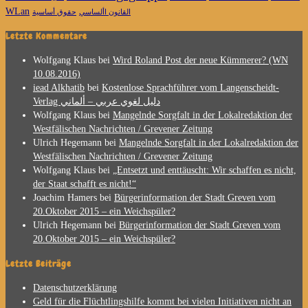
WLan
القانون األساسي
حقوق أساسية
Letzte Kommentare
Wolfgang Klaus
bei
Wird Roland Post der neue Kümmerer? (WN
10.08.2016)
iead Alkhatib
bei
Kostenlose Sprachführer vom Langenscheidt-
Verlag دليل لغوي عربي – ألماني
Wolfgang Klaus
bei
Mangelnde Sorgfalt in der Lokalredaktion der
Westfälischen Nachrichten / Grevener Zeitung
Ulrich Hegemann
bei
Mangelnde Sorgfalt in der Lokalredaktion der
Westfälischen Nachrichten / Grevener Zeitung
Wolfgang Klaus
bei
„Entsetzt und enttäuscht: Wir schaffen es nicht,
der Staat schafft es nicht!“
Joachim Hamers
bei
Bürgerinformation der Stadt Greven vom
20.Oktober 2015 – ein Weichspüler?
Ulrich Hegemann
bei
Bürgerinformation der Stadt Greven vom
20.Oktober 2015 – ein Weichspüler?
Letzte Beiträge
Datenschutzerklärung
Geld für die Flüchtlingshilfe kommt bei vielen Initiativen nicht an