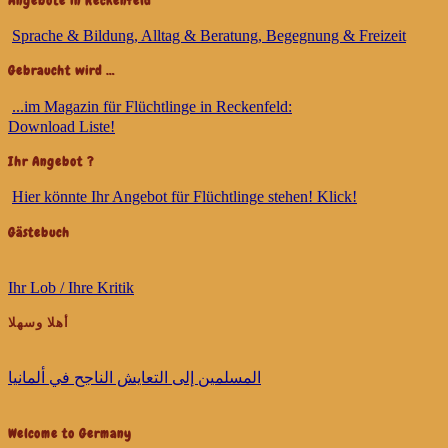
Angebote in Reckenfeld
Sprache & Bildung, Alltag & Beratung, Begegnung & Freizeit
Gebraucht wird …
...im Magazin für Flüchtlinge in Reckenfeld:
Download Liste!
Ihr Angebot ?
Hier könnte Ihr Angebot für Flüchtlinge stehen! Klick!
Gästebuch
Ihr Lob / Ihre Kritik
أهلا وسهلا
ﺍﻟﻤﺴﻠﻤﻴﻦ ﺇﻟﻰ ﺍﻟﺘﻌﺎﻳﺶ ﺍﻟﻨﺎﺟﺢ ﻓﻲ ﺃﻟﻤﺎﻧﻴﺎ
Welcome to Germany