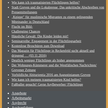
Wie kann ich traumatisierten Flüchtlingen helfen?
Stadt Greven und die Lokalpresse: Das unkritische Abschreiben von
Pressemitteilungen
„Knigge“ für muslimische Migranten zu einem gelingenden
Miteinander in Deutschland
Flucht im Bild-
Challenging Chances
Häusliche Gewalt: Die Kinder leiden mit!
Seminarreihe: Engagement in der Flüchtlingsarbeit
Kostenlose Broschüren zum Download
Das Magazin für Flüchtlinge in Reckenfeld sucht aktuell und
dringend … (03.11.2016)
Deutlich weniger Flüchtlinge als bisher angenommen
Der Wohnungs-Kümmerer und die Westfälischen Nachrichten/
Grevener Zeitung
Vorbildliche Abiturientia 2016 am Augustinianum Greven
Wie kann ich meinem traumatisierten Kind helfen?
Fußballer gesucht! Gerne Asylbewerber/ Flüchtlinge
Angebote
Arbeitsmarkt
Asylrecht
Asylverfahren