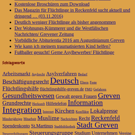
Kostenlose Broschüren zum Download
Das Magazin für Flüchtlinge in Reckenfeld sucht aktuell und
dringend … (03.11.2016)
Deutlich weniger Flüchtlinge als bisher angenommen
Der Wohnungs-Kümmerer und die Westfälischen
Nachrichten/ Grevener Zeitung
Vorbildliche Abiturientia 2016 am Augustinianum Greven
Wie kann ich meinem traumatisierten Kind helfen?
Fußballer gesucht! Gerne Asylbewerber/ Flüchtlinge
Schlagworte
Arbeitsmarkt
Asylverfahren
Asylrecht
Bedarf
Deutsch
Beschäftigungsrecht
Eltern
Feste
Flüchtlingshilfe
flüchtlingshilfe-greven.de
FMO
Gefahren
Greven
Gesundheitswesen
Gewalt gegen Frauen
Information
Grundrechte
Hilfetelefon
Herkunft
Integration
Kirchen
Lokalpresse
Internet
Konflikte
Reckenfeld
Muslime
Recht
Minderjährige
Mitarbeit
Nachrichten
Stadt Greven
Spendenkonto
St.Martinus
Stadtbibliothek
Steuerungsgruppe
Studium
Unternehmen
Vereine
Steuererhöhungen