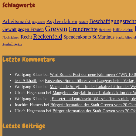
Schlagworte
Beschäftigungsrecht
Arbeitsmarkt
Asylverfahren
Asylrecht
Bedarf
Greven
Grundrechte
Gewalt gegen Frauen
Hilfetelefon
Herkunft
Reckenfeld
Recht
Spendenkonto
St.Martinus
Nachrichten
Stadtbibliothe
حقوق أساسية
Letzte Kommentare
Wolfgang Klaus
bei
Wird Roland Post der neue Kümmerer? (WN 10.0
iead Alkhatib
bei
Wolfgang Klaus
bei
Mangelnde Sorgfalt in der Lokalredaktion der Wes
Ulrich Hegemann
bei
Mangelnde Sorgfalt in der Lokalredaktion der W
Wolfgang Klaus
bei
„Entsetzt und enttäuscht: Wir schaffen es nicht, de
Joachim Hamers
bei
Bürgerinformation der Stadt Greven vom 20.Okto
Ulrich Hegemann
bei
Bürgerinformation der Stadt Greven vom 20.Okt
Letzte Beiträge