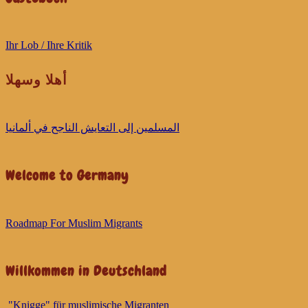
Ihr Lob / Ihre Kritik
أهلا وسهلا
ﺍﻟﻤﺴﻠﻤﻴﻦ ﺇﻟﻰ ﺍﻟﺘﻌﺎﻳﺶ ﺍﻟﻨﺎﺟﺢ ﻓﻲ ﺃﻟﻤﺎﻧﻴﺎ
Welcome to Germany
Roadmap For Muslim Migrants
Willkommen in Deutschland
"Knigge" für muslimische Migranten