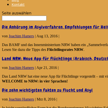
Kontakt
Seite auswählen
Die Anhörung im Asylverfahren. Empfehlungen für Hel
von
Joachim Hamers
|
Aug 13, 2016
|
Das BAMF und das Innenministerium NRW haben ein „Sammelverfahren
Lesen Sie dazu die Tipps des
Flüchtlingsrates NRW
.
Land NRW: Neue App für Flüchtlinge (Arabisch, Deutsch,
von
Joachim Hamers
|
Apr 21, 2016
|
Das Land NRW hat eine neue App für Flüchtlinge vorgestellt – mit vi
WELCOME to NRW: in vier Sprachen!
Die zehn wichtigsten Fakten zu Flucht und Asyl
von
Joachim Hamers
|
Mrz 8, 2016
|
In leicht verständlicher Form hat die Bundesregierung 10 wichtige F