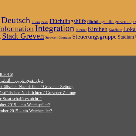
Deutsch
Flüchtlingshilfe
flüchtlingshilfe-greven.de
Eltern
Feste
F
Integration
Information
Kirchen
Lokal
Internet
Konflikte
Stadt Greven
Steuerungsgruppe
Studium
k
Steuererhöhungen
8.2016)
Kostenlose Sprachführer vom Langenscheidt-Verlag دليل لغوي عربي – ألماني
tfälischen Nachrichten / Grevener Zeitung
estfälischen Nachrichten / Grevener Zeitung
r Staat schafft es nicht!“
ber 2015 – ein Weichspüler?
ober 2015 – ein Weichspüler?