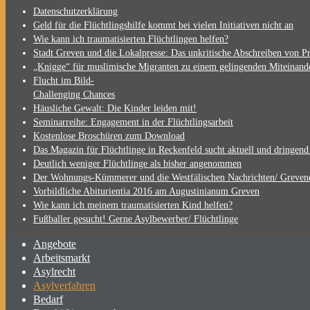
Datenschutzerklärung
Geld für die Flüchtlingshilfe kommt bei vielen Initiativen nicht an
Wie kann ich traumatisierten Flüchtlingen helfen?
Stadt Greven und die Lokalpresse: Das unkritische Abschreiben von Pr
„Knigge“ für muslimische Migranten zu einem gelingenden Miteinand
Flucht im Bild-
Challenging Chances
Häusliche Gewalt: Die Kinder leiden mit!
Seminarreihe: Engagement in der Flüchtlingsarbeit
Kostenlose Broschüren zum Download
Das Magazin für Flüchtlinge in Reckenfeld sucht aktuell und dringen
Deutlich weniger Flüchtlinge als bisher angenommen
Der Wohnungs-Kümmerer und die Westfälischen Nachrichten/ Greven
Vorbildliche Abiturientia 2016 am Augustinianum Greven
Wie kann ich meinem traumatisierten Kind helfen?
Fußballer gesucht! Gerne Asylbewerber/ Flüchtlinge
Angebote
Arbeitsmarkt
Asylrecht
Asylverfahren
Bedarf