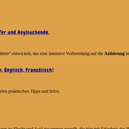
fer und Asylsuchende.
“ entwickelt, das eine intensive Vorbereitung auf die
Anhörung
in
 Englisch, Französisch)
elen praktischen Tipps und Infos.
akten zu Flucht und Asyl zusammen gestellt, die hier mit Erlaubnis de