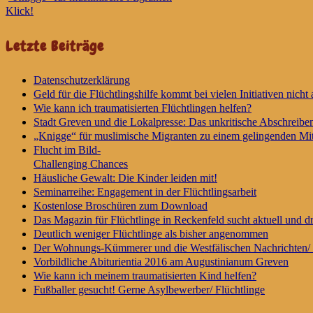
Klick!
Letzte Beiträge
Datenschutzerklärung
Geld für die Flüchtlingshilfe kommt bei vielen Initiativen nicht 
Wie kann ich traumatisierten Flüchtlingen helfen?
Stadt Greven und die Lokalpresse: Das unkritische Abschreibe
„Knigge“ für muslimische Migranten zu einem gelingenden Mit
Flucht im Bild-
Challenging Chances
Häusliche Gewalt: Die Kinder leiden mit!
Seminarreihe: Engagement in der Flüchtlingsarbeit
Kostenlose Broschüren zum Download
Das Magazin für Flüchtlinge in Reckenfeld sucht aktuell und 
Deutlich weniger Flüchtlinge als bisher angenommen
Der Wohnungs-Kümmerer und die Westfälischen Nachrichten/ 
Vorbildliche Abiturientia 2016 am Augustinianum Greven
Wie kann ich meinem traumatisierten Kind helfen?
Fußballer gesucht! Gerne Asylbewerber/ Flüchtlinge