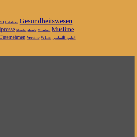
Gesundheitswesen
MO
Gefahren
Muslime
presse
Minderjährige
Mitarbeit
Unternehmen
Vereine
WLan
القانون األساسي