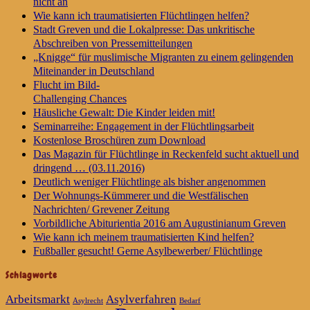
nicht an
Wie kann ich traumatisierten Flüchtlingen helfen?
Stadt Greven und die Lokalpresse: Das unkritische
Abschreiben von Pressemitteilungen
„Knigge“ für muslimische Migranten zu einem gelingenden
Miteinander in Deutschland
Flucht im Bild-
Challenging Chances
Häusliche Gewalt: Die Kinder leiden mit!
Seminarreihe: Engagement in der Flüchtlingsarbeit
Kostenlose Broschüren zum Download
Das Magazin für Flüchtlinge in Reckenfeld sucht aktuell und
dringend … (03.11.2016)
Deutlich weniger Flüchtlinge als bisher angenommen
Der Wohnungs-Kümmerer und die Westfälischen
Nachrichten/ Grevener Zeitung
Vorbildliche Abiturientia 2016 am Augustinianum Greven
Wie kann ich meinem traumatisierten Kind helfen?
Fußballer gesucht! Gerne Asylbewerber/ Flüchtlinge
Schlagworte
Arbeitsmarkt
Asylverfahren
Asylrecht
Bedarf