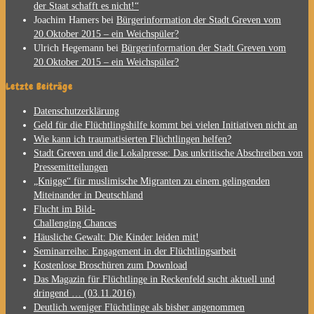
der Staat schafft es nicht!“
Joachim Hamers
bei
Bürgerinformation der Stadt Greven vom
20.Oktober 2015 – ein Weichspüler?
Ulrich Hegemann
bei
Bürgerinformation der Stadt Greven vom
20.Oktober 2015 – ein Weichspüler?
Letzte Beiträge
Datenschutzerklärung
Geld für die Flüchtlingshilfe kommt bei vielen Initiativen nicht an
Wie kann ich traumatisierten Flüchtlingen helfen?
Stadt Greven und die Lokalpresse: Das unkritische Abschreiben von
Pressemitteilungen
„Knigge“ für muslimische Migranten zu einem gelingenden
Miteinander in Deutschland
Flucht im Bild-
Challenging Chances
Häusliche Gewalt: Die Kinder leiden mit!
Seminarreihe: Engagement in der Flüchtlingsarbeit
Kostenlose Broschüren zum Download
Das Magazin für Flüchtlinge in Reckenfeld sucht aktuell und
dringend … (03.11.2016)
Deutlich weniger Flüchtlinge als bisher angenommen