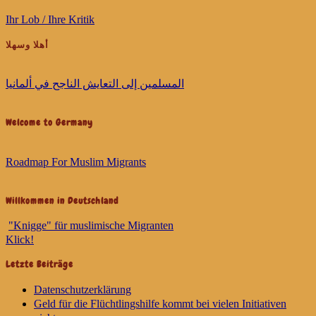
Ihr Lob / Ihre Kritik
أهلا وسهلا
ﺍﻟﻤﺴﻠﻤﻴﻦ ﺇﻟﻰ ﺍﻟﺘﻌﺎﻳﺶ ﺍﻟﻨﺎﺟﺢ ﻓﻲ ﺃﻟﻤﺎﻧﻴﺎ
Welcome to Germany
Roadmap For Muslim Migrants
Willkommen in Deutschland
"Knigge" für muslimische Migranten
Klick!
Letzte Beiträge
Datenschutzerklärung
Geld für die Flüchtlingshilfe kommt bei vielen Initiativen