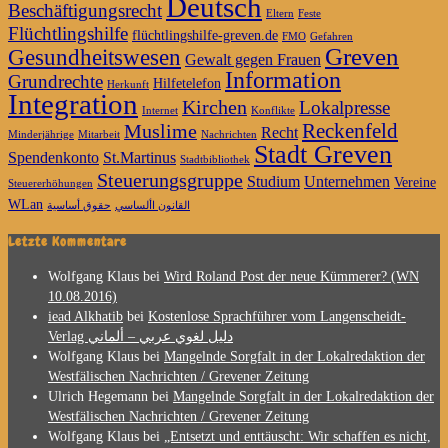
Deutsch
Beschäftigungsrecht
Eltern
Feste
Flüchtlingshilfe
flüchtlingshilfe-greven.de
FMO
Gefahren
Greven
Gesundheitswesen
Gewalt gegen Frauen
Information
Grundrechte
Hilfetelefon
Herkunft
Integration
Kirchen
Lokalpresse
Internet
Konflikte
Reckenfeld
Muslime
Recht
Minderjährige
Mitarbeit
Nachrichten
Stadt Greven
Spendenkonto
St.Martinus
Stadtbibliothek
Steuerungsgruppe
Studium
Unternehmen
Vereine
Steuererhöhungen
WLan
القانون األساسي
حقوق أساسية
Letzte Kommentare
Wolfgang Klaus
bei
Wird Roland Post der neue Kümmerer? (WN
10.08.2016)
iead Alkhatib
bei
Kostenlose Sprachführer vom Langenscheidt-
Verlag دليل لغوي عربي – ألماني
Wolfgang Klaus
bei
Mangelnde Sorgfalt in der Lokalredaktion der
Westfälischen Nachrichten / Grevener Zeitung
Ulrich Hegemann
bei
Mangelnde Sorgfalt in der Lokalredaktion der
Westfälischen Nachrichten / Grevener Zeitung
Wolfgang Klaus
bei
„Entsetzt und enttäuscht: Wir schaffen es nicht,