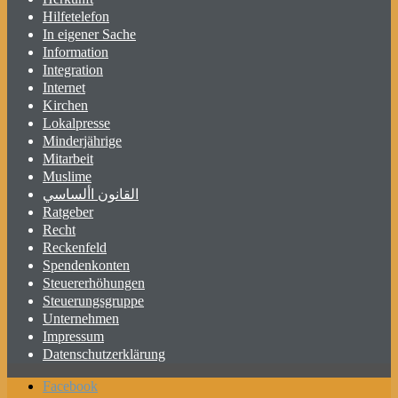
Hilfetelefon
In eigener Sache
Information
Integration
Internet
Kirchen
Lokalpresse
Minderjährige
Mitarbeit
Muslime
القانون األساسي
Ratgeber
Recht
Reckenfeld
Spendenkonten
Steuererhöhungen
Steuerungsgruppe
Unternehmen
Impressum
Datenschutzerklärung
Facebook