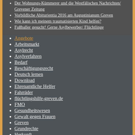
Der Wohnungs-Kümmerer und die Westfälischen Nachrichten/
Grevener Zeitung
Vorbildliche Abiturientia 2016 am Augustinianum Greven
Wie kann ich meinem traumatisierten Kind helfen?
Fußballer gesucht! Gerne Asylbewerber/ Flüchtlinge
Angebote
Arbeitsmarkt
Asylrecht
Asylverfahren
Bedarf
Beschäftigungsrecht
Deutsch lernen
Download
Ehrenamtliche Helfer
Fahrräder
flüchtlingshilfe-greven.de
FMO
Gesundheitswesen
Gewalt gegen Frauen
Greven
Grundrechte
Herkunft