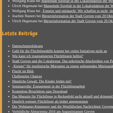
Wolfgang Klaus
bei
Mangelnde Sorgfalt in der Lokalredaktion der Wes
Ulrich Hegemann
bei
Mangelnde Sorgfalt in der Lokalredaktion der W
Wolfgang Klaus
bei
„Entsetzt und enttäuscht: Wir schaffen es nicht, de
Joachim Hamers
bei
Bürgerinformation der Stadt Greven vom 20.Okto
Ulrich Hegemann
bei
Bürgerinformation der Stadt Greven vom 20.Okt
Letzte Beiträge
Datenschutzerklärung
Geld für die Flüchtlingshilfe kommt bei vielen Initiativen nicht an
Wie kann ich traumatisierten Flüchtlingen helfen?
Stadt Greven und die Lokalpresse: Das unkritische Abschreiben von Pr
„Knigge“ für muslimische Migranten zu einem gelingenden Miteinand
Flucht im Bild-
Challenging Chances
Häusliche Gewalt: Die Kinder leiden mit!
Seminarreihe: Engagement in der Flüchtlingsarbeit
Kostenlose Broschüren zum Download
Das Magazin für Flüchtlinge in Reckenfeld sucht aktuell und dringen
Deutlich weniger Flüchtlinge als bisher angenommen
Der Wohnungs-Kümmerer und die Westfälischen Nachrichten/ Greven
Vorbildliche Abiturientia 2016 am Augustinianum Greven