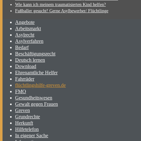
Wie kann ich meinem traumatisierten Kind helfen?
Fußballer gesucht! Gerne Asylbewerber/ Flüchtlinge
Angebote
Arbeitsmarkt
Asylrecht
Asylverfahren
Bedarf
Beschäftigungsrecht
Deutsch lernen
Download
Ehrenamtliche Helfer
Fahrräder
flüchtlingshilfe-greven.de
FMO
Gesundheitswesen
Gewalt gegen Frauen
Greven
Grundrechte
Herkunft
Hilfetelefon
In eigener Sache