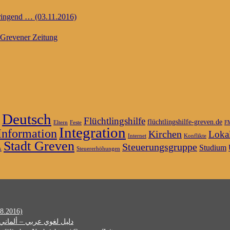
dringend … (03.11.2016)
Grevener Zeitung
Deutsch
Flüchtlingshilfe
flüchtlingshilfe-greven.de
Eltern
Feste
F
Integration
Information
Kirchen
Lokal
Internet
Konflikte
Stadt Greven
Steuerungsgruppe
Studium
k
Steuererhöhungen
8.2016)
Kostenlose Sprachführer vom Langenscheidt-Verlag دليل لغوي عربي – ألماني