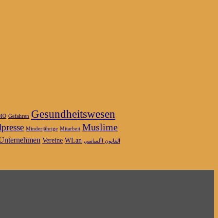
Gesundheitswesen
MO
Gefahren
Muslime
presse
Minderjährige
Mitarbeit
Unternehmen
Vereine
WLan
القانون األساسي