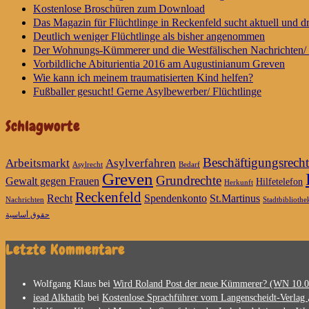
Kostenlose Broschüren zum Download
Das Magazin für Flüchtlinge in Reckenfeld sucht aktuell und 
Deutlich weniger Flüchtlinge als bisher angenommen
Der Wohnungs-Kümmerer und die Westfälischen Nachrichten/ 
Vorbildliche Abiturientia 2016 am Augustinianum Greven
Wie kann ich meinem traumatisierten Kind helfen?
Fußballer gesucht! Gerne Asylbewerber/ Flüchtlinge
Schlagworte
Beschäftigungsrecht
Arbeitsmarkt
Asylverfahren
Asylrecht
Bedarf
Greven
Grundrechte
Gewalt gegen Frauen
Hilfetelefon
Herkunft
Reckenfeld
Recht
Spendenkonto
St.Martinus
Nachrichten
Stadtbibliothe
حقوق أساسية
Letzte Kommentare
Wolfgang Klaus
bei
Wird Roland Post der neue Kümmerer? (WN 10.0
iead Alkhatib
bei