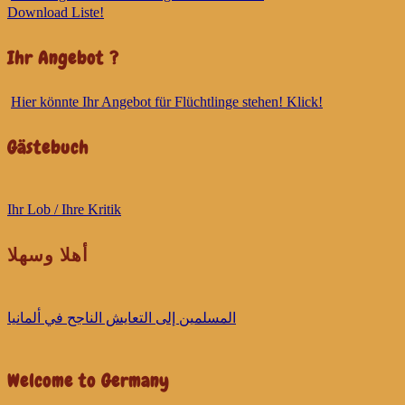
Download Liste!
Ihr Angebot ?
Hier könnte Ihr Angebot für Flüchtlinge stehen! Klick!
Gästebuch
Ihr Lob / Ihre Kritik
أهلا وسهلا
ﺍﻟﻤﺴﻠﻤﻴﻦ ﺇﻟﻰ ﺍﻟﺘﻌﺎﻳﺶ ﺍﻟﻨﺎﺟﺢ ﻓﻲ ﺃﻟﻤﺎﻧﻴﺎ
Welcome to Germany