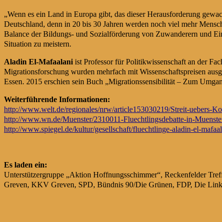
„Wenn es ein Land in Europa gibt, das dieser Herausforderung gewachse
Deutschland, denn in 20 bis 30 Jahren werden noch viel mehr Mensche
Balance der Bildungs- und Sozialförderung von Zuwanderern und Einhe
Situation zu meistern.
Aladin El-Mafaalani
ist Professor für Politikwissenschaft an der F
Migrationsforschung wurden mehrfach mit Wissenschaftspreisen ausgez
Essen. 2015 erschien sein Buch „Migrationssensibilität – Zum Umgang
Weiterführende Informationen:
http://www.welt.de/regionales/nrw/article153030219/Streit-uebers-K
http://www.wn.de/Muenster/2310011-Fluechtlingsdebatte-in-Muenster
http://www.spiegel.de/kultur/gesellschaft/fluechtlinge-aladin-el-mafaa
Es laden ein:
Unterstützergruppe „Aktion Hoffnungsschimmer“, Reckenfelder Treff 
Greven, KKV Greven, SPD, Bündnis 90/Die Grünen, FDP, Die Linke,