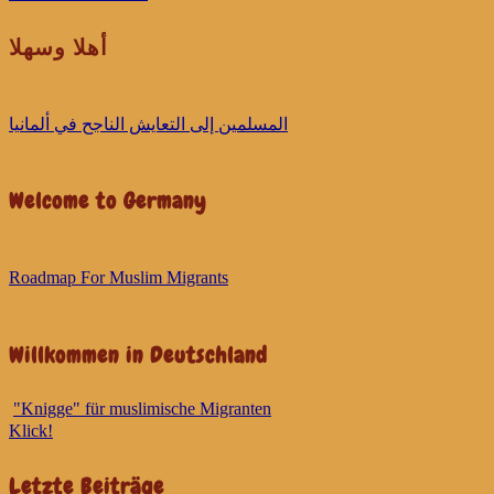
أهلا وسهلا
ﺍﻟﻤﺴﻠﻤﻴﻦ ﺇﻟﻰ ﺍﻟﺘﻌﺎﻳﺶ ﺍﻟﻨﺎﺟﺢ ﻓﻲ ﺃﻟﻤﺎﻧﻴﺎ
Welcome to Germany
Roadmap For Muslim Migrants
Willkommen in Deutschland
"Knigge" für muslimische Migranten
Klick!
Letzte Beiträge