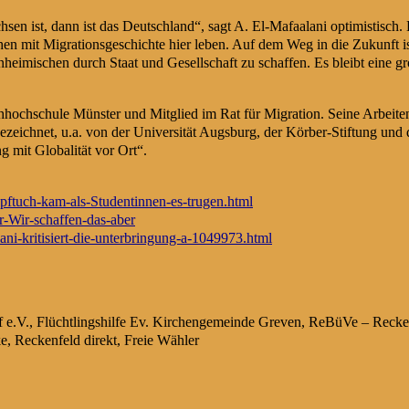
n ist, dann ist das Deutschland“, sagt A. El-Mafaalani optimistisch. E
n mit Migrationsgeschichte hier leben. Auf dem Weg in die Zukunft is
imischen durch Staat und Gesellschaft zu schaffen. Es bleibt eine gr
achhochschule Münster und Mitglied im Rat für Migration. Seine Arbeite
eichnet, u.a. von der Universität Augsburg, der Körber-Stiftung und d
 mit Globalität vor Ort“.
opftuch-kam-als-Studentinnen-es-trugen.html
-Wir-schaffen-das-aber
lani-kritisiert-die-unterbringung-a-1049973.html
e.V., Flüchtlingshilfe Ev. Kirchengemeinde Greven, ReBüVe – Reckenf
 Reckenfeld direkt, Freie Wähler