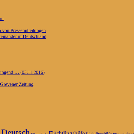
an
n von Pressemitteilungen
einander in Deutschland
dringend … (03.11.2016)
Grevener Zeitung
Deutsch
Flüchtlingshilfe
flüchtlingshilfe-greven.de