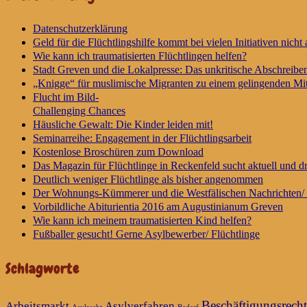
Datenschutzerklärung
Geld für die Flüchtlingshilfe kommt bei vielen Initiativen nicht 
Wie kann ich traumatisierten Flüchtlingen helfen?
Stadt Greven und die Lokalpresse: Das unkritische Abschreibe
„Knigge“ für muslimische Migranten zu einem gelingenden Mit
Flucht im Bild-
Challenging Chances
Häusliche Gewalt: Die Kinder leiden mit!
Seminarreihe: Engagement in der Flüchtlingsarbeit
Kostenlose Broschüren zum Download
Das Magazin für Flüchtlinge in Reckenfeld sucht aktuell und 
Deutlich weniger Flüchtlinge als bisher angenommen
Der Wohnungs-Kümmerer und die Westfälischen Nachrichten/ 
Vorbildliche Abiturientia 2016 am Augustinianum Greven
Wie kann ich meinem traumatisierten Kind helfen?
Fußballer gesucht! Gerne Asylbewerber/ Flüchtlinge
Schlagworte
Beschäftigungsrecht
Arbeitsmarkt
Asylverfahren