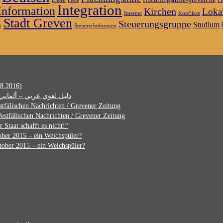
Eltern
Feste
F
Integration
Information
Kirchen
Lokal
Internet
Konflikte
Stadt Greven
Steuerungsgruppe
Studium
k
Steuererhöhungen
8.2016)
Kostenlose Sprachführer vom Langenscheidt-Verlag دليل لغوي عربي – ألماني
tfälischen Nachrichten / Grevener Zeitung
estfälischen Nachrichten / Grevener Zeitung
r Staat schafft es nicht!“
ber 2015 – ein Weichspüler?
ober 2015 – ein Weichspüler?