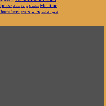
MO
Gefahren
Muslime
presse
Minderjährige
Mitarbeit
Unternehmen
Vereine
WLan
القانون األساسي