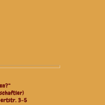
ren?“
schaftler)
ertstr. 3-5